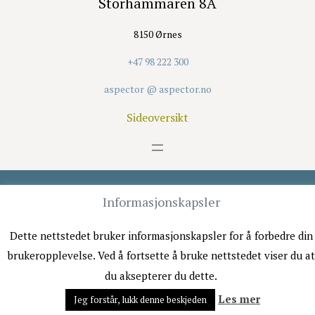
Storhammaren 8A
8150 Ørnes
+47 98 222 300
aspector @ aspector.no
Sideoversikt
Opphavsrett © 2026 Aspector Thincom AS
Informasjonskapsler
SUPPORT
Dette nettstedet bruker informasjonskapsler for å forbedre din
brukeropplevelse. Ved å fortsette å bruke nettstedet viser du at
98 222 302
du aksepterer du dette.
Les mer
Jeg forstår, lukk denne beskjeden