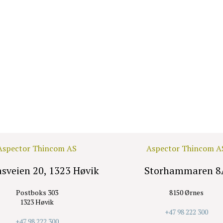
Aspector Thincom AS
Aspector Thincom A
asveien 20, 1323 Høvik
Storhammaren 8
Postboks 303
8150 Ørnes
1323 Høvik
+47 98 222 300
+47 98 222 300